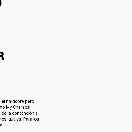
O
R
 el hardcore pero 
omo My Chemical 
de la contención a 
es iguales. Para los 
e.