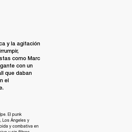
 y la agitación 
rumpir, 
tistas como Marc 
gante con un 
ll que daban 
 el 
e.
pe. El punk 
 Los Ángeles y 
ida y combativa en 
o y sin filtros, 