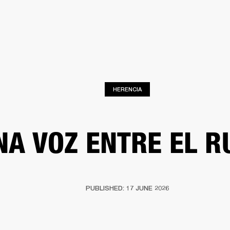
SOLUCIONES EMPRESARIALES
MEMBRESÍA
ENC
AURICULARES
BATERÍAS
BACKSTAGE
MARSHALL RECORDS
HENDRIX
SO
HERENCIA
NA VOZ ENTRE EL R
PUBLISHED: 17 JUNE 2026