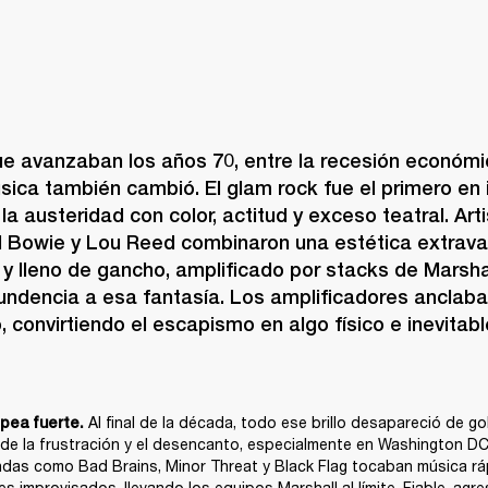
e avanzaban los años 70, entre la recesión económica
úsica también cambió. El glam rock fue el primero en ir
a austeridad con color, actitud y exceso teatral. Ar
d Bowie y Lou Reed combinaron una estética extrava
 y lleno de gancho, amplificado por stacks de Marsha
undencia a esa fantasía. Los amplificadores anclaban
 convirtiendo el escapismo en algo físico e inevitabl
 Al final de la década, todo ese brillo desapareció de gol
lpea fuerte.
de la frustración y el desencanto, especialmente en Washington DC,
das como Bad Brains, Minor Threat y Black Flag tocaban música ráp
s improvisados, llevando los equipos Marshall al límite. Fiable, agresiv