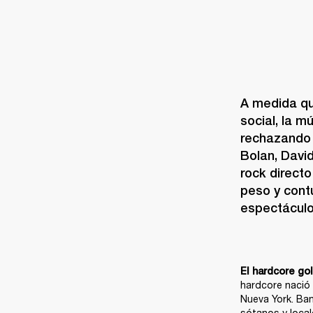
A medida qu
social, la m
rechazando l
Bolan, Davi
rock directo
peso y cont
espectáculo,
El hardcore go
hardcore nació 
Nueva York. Ban
sótanos y locale