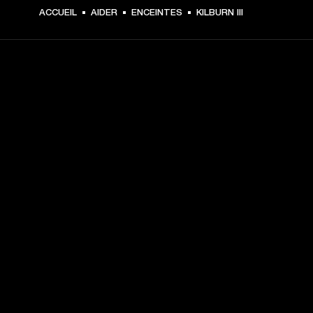
ACCUEIL
AIDER
ENCEINTES
KILBURN III
CHOISISSEZ LES
PREMIÈRES PLACES
Inscrivez-vous et :
10 % de réduction sur votre premier achat sur 
marshall.com. Voir les exclusions 
ici
.
Recevez des notifications sur les lancements de 
produits, les offres personnalisées et les événements