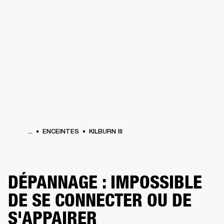
SOLUTIONS PROFESSIONNELLES
AD
EINTES
CASQUES
BATTERIES
VÊTEMENTS
BACKSTAGE
MARSHALL REC
...
ENCEINTES
KILBURN III
DÉPANNAGE : IMPOSSIBLE
DE SE CONNECTER OU DE
S'APPAIRER