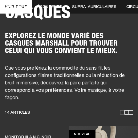
CASQUES
VOIR TOUT
ÉCOUTEURS
SUPRA-AURICULAIRES
CIRC
SOLUTIONS PROFESSIONNELLES
AD
EINTES
CASQUES
BATTERIES
VÊTEMENTS
BACKSTAGE
MARSHALL REC
EXPLOREZ LE MONDE VARIÉ DES
CASQUES MARSHALL POUR TROUVER
CELUI QUI VOUS CONVIENT LE MIEUX.
Que vous préfériez la commodité du sans fil, les
configurations filaires traditionnelles ou la réduction de
bruit immersive, découvrez la paire parfaite qui
correspond à vos préférences. Votre musique, à votre
façon.
14 ARTICLES
NOUVEAU
NOUVEAU
MONITOR III A.N.C. NOIR