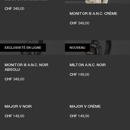
DES ÉCOUTEURS POUR QUE
CHF 349,00
VIVE LA MUSIQUE LIVE
MONITOR III A.N.C. CRÈME
CHF 349,00
1 % des achats des membres sur marshall.com
est reversé aux salles de concert
indépendantes
EXCLUSIVITÉ EN LIGNE
NOUVEAU
EXCLUSIVITÉ EN LIGNE
NOUVEAU
MONITOR III A.N.C. NOIR
MILTON A.N.C. NOIR
ABSOLU
REJOIGNEZ AMPLIFY
CHF 199,00
CHF 349,00
MAJOR V NOIR
MAJOR V CRÈME
CHF 149,00
CHF 149,00