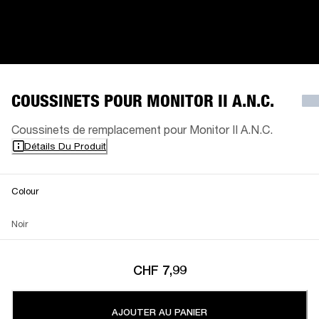
COUSSINETS POUR MONITOR II A.N.C.
Coussinets de remplacement pour Monitor II A.N.C.
Détails Du Produit
Colour
Noir
CHF 7,99
AJOUTER AU PANIER