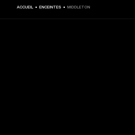
CHF 199,00 -
ACCUEIL
ENCEINTES
MIDDLETON