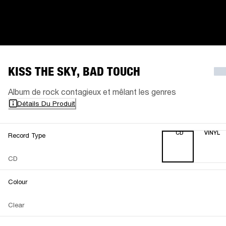
KISS THE SKY, BAD TOUCH
Album de rock contagieux et mêlant les genres
Détails Du Produit
CD
VINYL
Record Type
CD
Colour
Clear