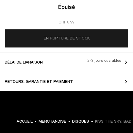
Épuisé
CHF 8,99
EN RUPTURE DE STOCK
2-3 jours ouvrables
DÉLAI DE LIVRAISON
RETOURS, GARANTIE ET PAIEMENT
ACCUEIL
MERCHANDISE
DISQUES
KISS THE SKY, BA