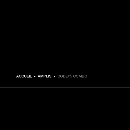
CHF 179,00 -
ACCUEIL
AMPLIS
CODE25 COMBO