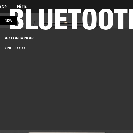
S BLUETOOT
 SON
FÊTE
SOLUTIONS PROFESSIONNELLES
ADHÉSION
TROUVER UN 
NEW
NEW
BATTERIES
VÊTEMENTS
BACKSTAGE
MARSHALL RECORDS
ASSISTANC
ACTON IV NOIR
CHF 299,00