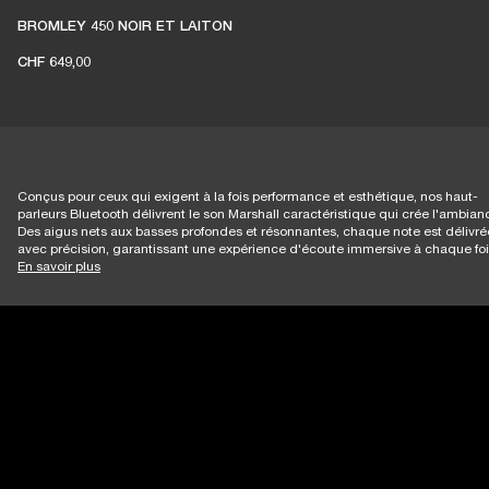
BROMLEY 450 NOIR ET LAITON
CHF 649,00
Conçus pour ceux qui exigent à la fois performance et esthétique, nos haut-
parleurs Bluetooth délivrent le son Marshall caractéristique qui crée l'ambian
Des aigus nets aux basses profondes et résonnantes, chaque note est délivré
avec précision, garantissant une expérience d'écoute immersive à chaque foi
En savoir plus