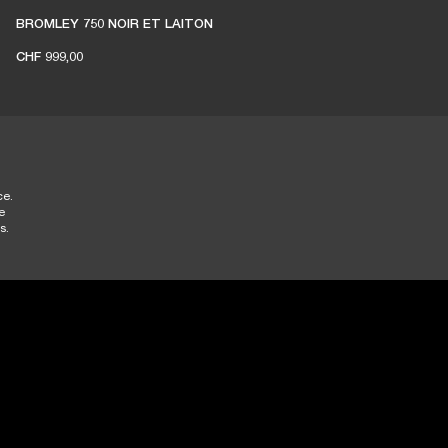
BROMLEY 750 NOIR ET LAITON
CHF 999,00
ce.
e
s.