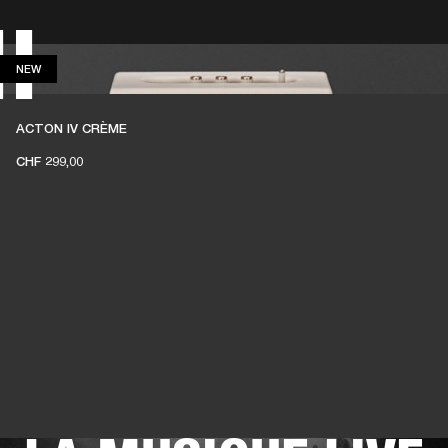
H
REVENDEUR
OUTLET
NEW
NEW
E
ACTON IV CRÈME
CHF 299,00
DES ENCEINTES
POUR QUE VIVE