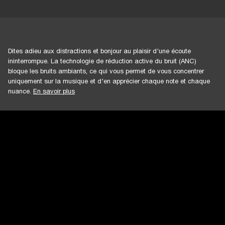
Dites adieu aux distractions et bonjour au plaisir d'une écoute
ininterrompue. La technologie de réduction active du bruit (ANC)
bloque les bruits ambiants, ce qui vous permet de vous concentrer
uniquement sur la musique et d'en apprécier chaque note et chaque
nuance.
En savoir plus