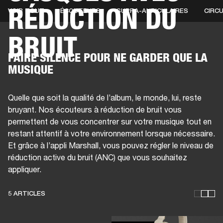
RÉDUCTION DU
VOIR TOUT
ÉCOUTEURS
SUPRA-AURICULAIRES
CIRC
SOLUTIONS PROFESSIONNELLES
AD
BRUIT
EINTES
CASQUES
BATTERIES
VÊTEMENTS
BACKSTAGE
MARSHALL REC
FAIRE SILENCE POUR NE GARDER QUE LA
MUSIQUE
Quelle que soit la qualité de l’album, le monde, lui, reste
bruyant. Nos écouteurs à réduction de bruit vous
permettent de vous concentrer sur votre musique tout en
restant attentif à votre environnement lorsque nécessaire.
Et grâce à l’appli Marshall, vous pouvez régler le niveau de
réduction active du bruit (ANC) que vous souhaitez
appliquer.
5 ARTICLES