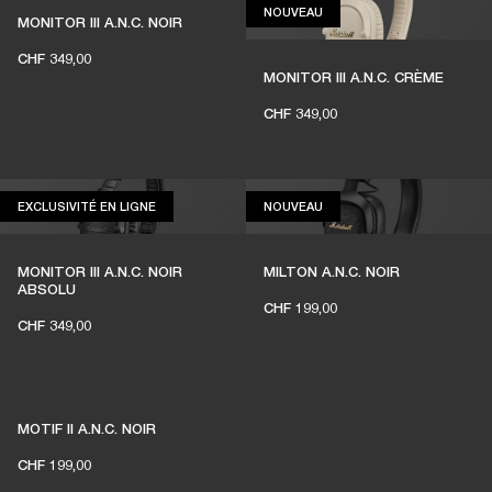
NOUVEAU
NOUVEAU
DES ÉCOUTEURS POUR QUE
MONITOR III A.N.C. NOIR
CHF 349,00
VIVE LA MUSIQUE LIVE
MONITOR III A.N.C. CRÈME
CHF 349,00
1 % des achats des membres sur marshall.com
est reversé aux salles de concert
indépendantes
EXCLUSIVITÉ EN LIGNE
NOUVEAU
EXCLUSIVITÉ EN LIGNE
NOUVEAU
MONITOR III A.N.C. NOIR
MILTON A.N.C. NOIR
ABSOLU
REJOIGNEZ AMPLIFY
CHF 199,00
CHF 349,00
MOTIF II A.N.C. NOIR
CHF 199,00