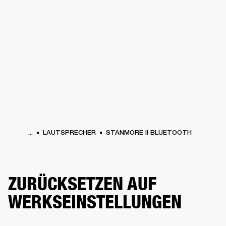
FÜR UNTERNEHMEN
MITGLIEDSCHA
PFHÖRER
SCHLAGZEUG
KLEIDUNG
BACKSTAGE
MARSHALL RECORDS
SU
...
LAUTSPRECHER
STANMORE II BLUETOOTH
ZURÜCKSETZEN AUF
WERKSEINSTELLUNGEN