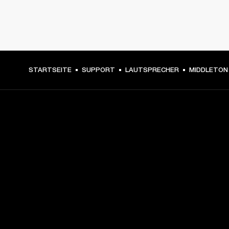
STARTSEITE
SUPPORT
LAUTSPRECHER
MIDDLETON
DEIN BACKSTAGE-PASS ZU
UNSEREN NEUIGKEITEN
Melde dich an und erhalte:
10 % Rabatt auf deinen ersten Einkauf auf 
marshall.com. Ausnahmen findest du 
hier
.