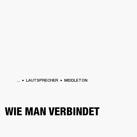
FÜR UNTERNEHMEN
MITGLIEDSCHA
PFHÖRER
SCHLAGZEUG
KLEIDUNG
BACKSTAGE
MARSHALL RECORDS
SU
...
LAUTSPRECHER
MIDDLETON
WIE MAN VERBINDET