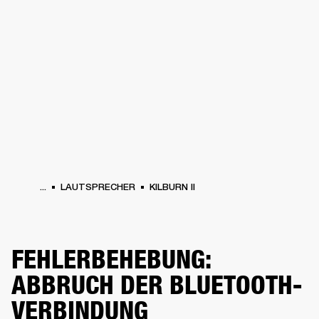
FÜR UNTERNEHMEN
MITGLIEDSCHA
PFHÖRER
SCHLAGZEUG
KLEIDUNG
BACKSTAGE
MARSHALL RECORDS
SU
...
LAUTSPRECHER
KILBURN II
FEHLERBEHEBUNG:
ABBRUCH DER BLUETOOTH-
VERBINDUNG