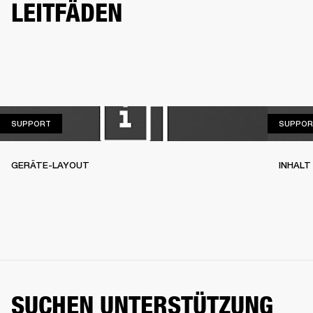
LEITFÄDEN
SUPPORT
SUPPORT
SUPPOR
GERÄTE-LAYOUT
INHALT
SUCHEN UNTERSTÜTZUNG