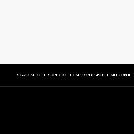
STARTSEITE
SUPPORT
LAUTSPRECHER
KILBURN II
DEIN BACKSTAGE-PASS ZU
UNSEREN NEUIGKEITEN