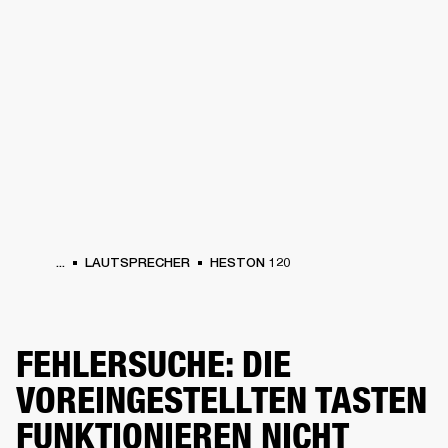
FÜR UNTERNEHMEN
MITGLIEDSCHA
PFHÖRER
SCHLAGZEUG
KLEIDUNG
BACKSTAGE
MARSHALL RECORDS
SU
...
LAUTSPRECHER
HESTON 120
FEHLERSUCHE: DIE
VOREINGESTELLTEN TASTEN
FUNKTIONIEREN NICHT