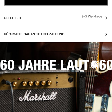
2–3 Werktage
LIEFERZEIT
RÜCKGABE, GARANTIE UND ZAHLUNG
60 JAHRE LAUT
6