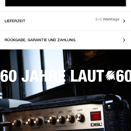
2–3 Werktage
LIEFERZEIT
RÜCKGABE, GARANTIE UND ZAHLUNG
60 JAHRE LAUT
6