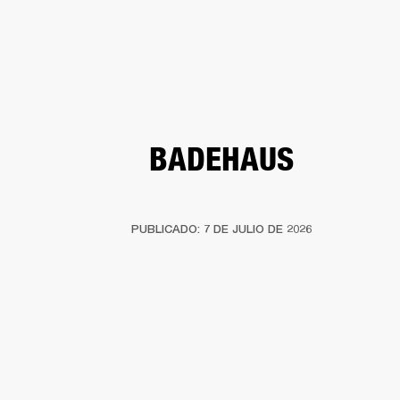
SOLUCIONES EMPRESARIALES
MEMB
TAVOCES
AURICULARES
BATERÍAS
BACKSTAGE
MARSHALL RECORDS
HEN
BADEHAUS
PUBLICADO: 7 DE JULIO DE 2026