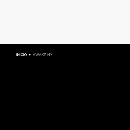
INICIO
AWAKE NY
TU PASE A PRIMERA FILA
Regístrate y consigue:
10 % de descuento en tu primera compra en 