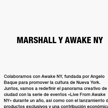
SOLUCIONES EMPRESARIALES
MEMB
TAVOCES
AURICULARES
BATERÍAS
BACKSTAGE
MARSHALL RECORDS
HEN
MARSHALL Y AWAKE NY
Colaboramos con Awake NY, fundada por Angelo 
Baque para promover la cultura de Nueva York. 
Juntos, vamos a redefinir el panorama creativo de l
ciudad con la serie de eventos «Live From Awake 
NY» durante un año, así como con el lanzamiento d
productos exclusivos y una contribución económica