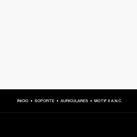
INICIO
SOPORTE
AURICULARES
MOTIF II A.N.C.
TU PASE A PRIMERA FILA