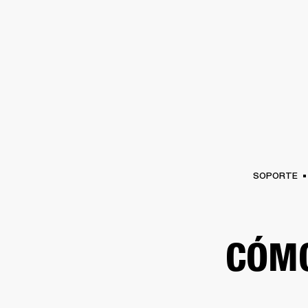
AMPLIFICADORES
ALTAVOCES
Omitir
al
chat
SOPORTE
CÓM