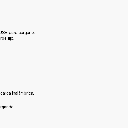
USB para cargarlo. 
de fijo.
carga inalámbrica.
argando.
.