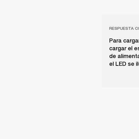
RESPUESTA C
Para cargar
cargar el e
de aliment
el LED se i