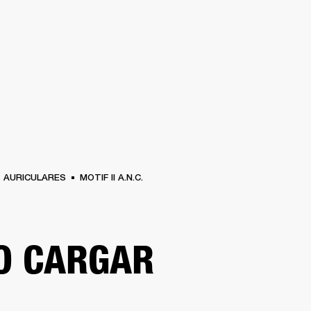
SOLUCIONES EMPRESARIALES
MEMBRESÍA
ENC
AURICULARES
BATERÍAS
BACKSTAGE
MARSHALL RECORDS
HENDRIX
SO
AURICULARES
MOTIF II A.N.C.
O CARGAR