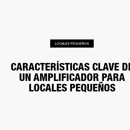
SOLUCIONES EMPRESARIALES
MEMB
TAVOCES
AURICULARES
BATERÍAS
BACKSTAGE
MARSHALL RECORDS
HEN
LOCALES PEQUEÑOS
CARACTERÍSTICAS CLAVE D
UN AMPLIFICADOR PARA
LOCALES PEQUEÑOS