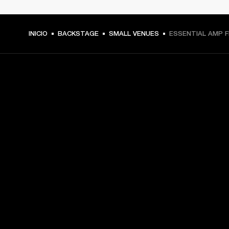
INICIO
BACKSTAGE
SMALL VENUES
ESSENTIAL AMP 
TU PASE A PRIMERA FILA
Regístrate y consigue:
10 % de descuento en tu primera compra en 
marshall.com. Consulta las exclusiones 
aquí
.
Alertas sobre lanzamientos de productos, ofertas 
personalizadas y eventos 