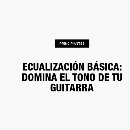
SOLUCIONES EMPRESARIALES
MEMB
TAVOCES
AURICULARES
BATERÍAS
BACKSTAGE
MARSHALL RECORDS
HEN
PRINCIPIANTES
ECUALIZACIÓN BÁSICA:
DOMINA EL TONO DE TU
GUITARRA