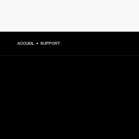
ACCUEIL
SUPPORT
CHOISISSEZ LES
PREMIÈRES PLACES
Inscrivez-vous et :
10 % de réduction sur votre premier achat sur 
marshall.com. Voir les exclusions 
ici
.