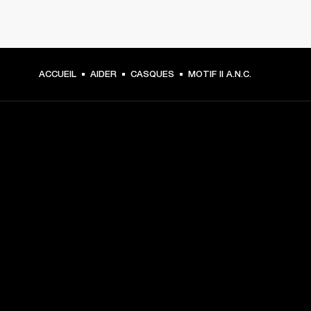
ACCUEIL
AIDER
CASQUES
MOTIF II A.N.C.
CHOISISSEZ LES
PREMIÈRES PLACES
Inscrivez-vous et :
10 % de réduction sur votre premier achat sur 
marshall.com. Voir les exclusions 
ici
.