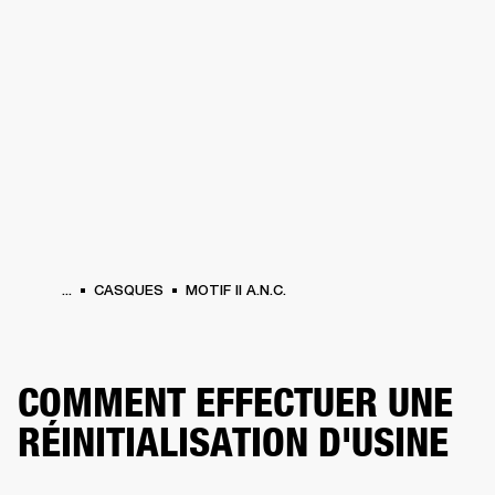
SOLUTIONS PROFESSIONNELLES
AD
EINTES
CASQUES
BATTERIES
VÊTEMENTS
BACKSTAGE
MARSHALL REC
...
CASQUES
MOTIF II A.N.C.
COMMENT EFFECTUER UNE
RÉINITIALISATION D'USINE