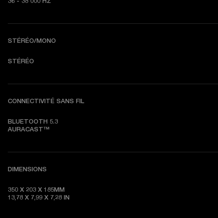
36 - 38 000 HZ
STÉRÉO/MONO
STÉRÉO
CONNECTIVITÉ SANS FIL
BLUETOOTH 5.3

AURACAST™
DIMENSIONS
350 X 203 X 185MM

13,78 X 7,99 X 7,28 
IN