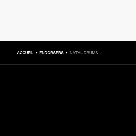
ACCUEIL
ENDORSERS
NATAL DRUMS
CHOISISSEZ LES
PREMIÈRES PLACES
Inscrivez-vous et :