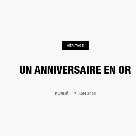
SOLUTIONS PROFESSIONNELLES
AD
EINTES
CASQUES
BATTERIES
VÊTEMENTS
BACKSTAGE
MARSHALL REC
HÉRITAGE
UN ANNIVERSAIRE EN OR
PUBLIÉ : 17 JUIN 2026