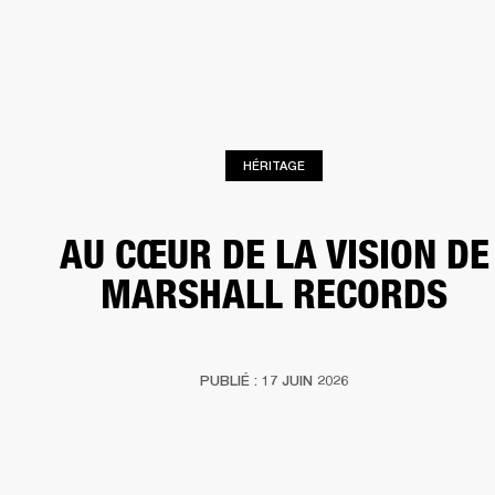
SOLUTIONS PROFESSIONNELLES
AD
EINTES
CASQUES
BATTERIES
VÊTEMENTS
BACKSTAGE
MARSHALL REC
HÉRITAGE
AU CŒUR DE LA VISION DE
MARSHALL RECORDS
PUBLIÉ : 17 JUIN 2026