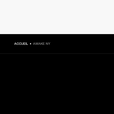
ACCUEIL
AWAKE NY
CHOISISSEZ LES
PREMIÈRES PLACES
Inscrivez-vous et :