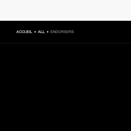
ACCUEIL
ALL
ENDORSERS
CHOISISSEZ LES
PREMIÈRES PLACES
Inscrivez-vous et :
10 % de réduction sur votre premier achat sur 
marshall.com. Voir les exclusions 
ici
.