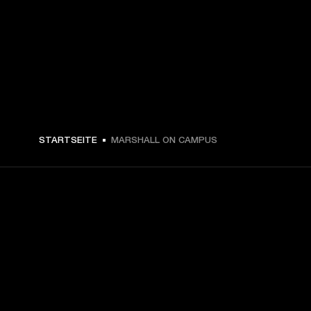
STARTSEITE
MARSHALL ON CAMPUS
DEIN BACKSTAGE-PASS ZU
UNSEREN NEUIGKEITEN
Melde dich an und erhalte: