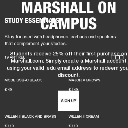
MARSHALL ON
FÜR UNTERNEHMEN
MITGLIEDSCHA
CAMPUS
STUDY ESSENTIALS
PFHÖRER
SCHLAGZEUG
KLEIDUNG
BACKSTAGE
MARSHALL RECORDS
SU
Stay focused with headphones, earbuds and speakers
that complement your studies.
Students receive 25% off their first purchase on
19 ARTIKEL
Marshall.com. Simply create a Marshall account
using your valid .edu email address to redeem you
discount.
MODE USB-C BLACK
MAJOR V BROWN
€ 49
€ 149
SIGN UP
WILLEN II BLACK AND BRASS
WILLEN II CREAM
€ 119
€ 119