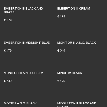
EMBERTON III BLACK AND
EMBERTON III CREAM
BRASS
€ 179
€ 179
EMBERTON III MIDNIGHT BLUE
MONITOR III A.N.C. BLACK
€ 179
€ 349
MONITOR III A.N.C. CREAM
MINOR IV BLACK
€ 349
€ 129
MOTIF II A.N.C. BLACK
MIDDLETON II BLACK AND