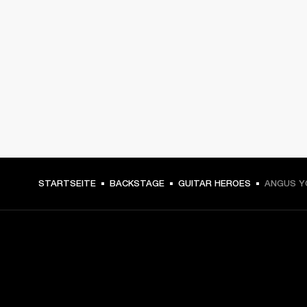
STARTSEITE
BACKSTAGE
GUITAR HEROES
ANGUS Y
DEIN BACKSTAGE-PASS ZU
UNSEREN NEUIGKEITEN