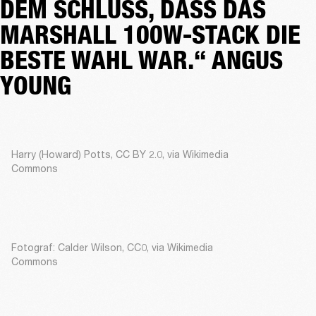
EM SCHLUSS, DASS DAS M
ARSHALL 100W-STACK DIE B
ESTE WAHL WAR.“ ANGUS Y
OUNG
Harry (Howard) Potts, CC BY 2.0, via Wikimedia
Commons
Fotograf: Calder Wilson, CC0, via Wikimedia
Commons