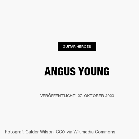
FÜR UNTERNEHMEN
MITGLIEDSCHA
PFHÖRER
SCHLAGZEUG
KLEIDUNG
BACKSTAGE
MARSHALL RECORDS
SU
GUITAR HEROES
ANGUS YOUNG
VERÖFFENTLICHT: 27. OKTOBER 2020
Fotograf: Calder Wilson, CC0, via Wikimedia Commons