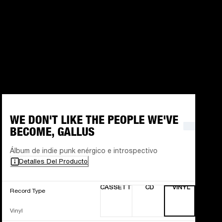
WE DON'T LIKE THE PEOPLE WE'VE
BECOME, GALLUS
Álbum de indie punk enérgico e introspectivo
Detalles Del Producto
CASSETTE
CD
VINYL
Record Type
Vinyl