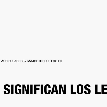
SOLUCIONES EMPRESARIALES
MEMBRESÍA
ENC
AURICULARES
BATERÍAS
BACKSTAGE
MARSHALL RECORDS
HENDRIX
SO
AURICULARES
MAJOR III BLUETOOTH
 SIGNIFICAN LOS L