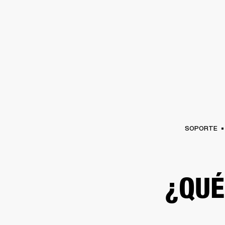
AMPLIFICADORES
ALTAVOCES
Omitir
al
chat
SOPORTE
¿QUÉ