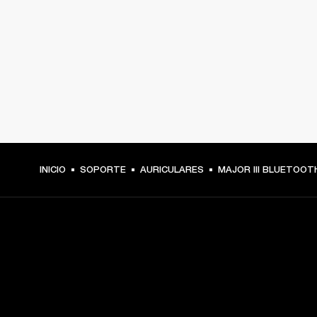
INICIO
SOPORTE
AURICULARES
MAJOR III BLUETOOT
TU PASE A PRIMERA FILA
Regístrate y consigue: