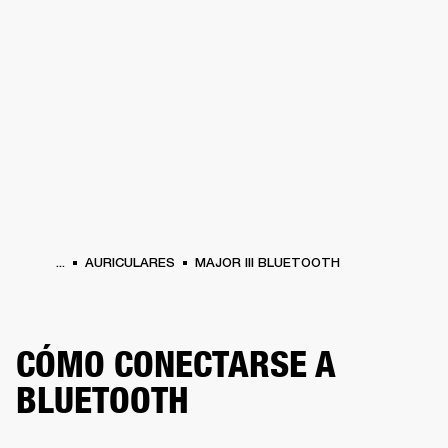
SOLUCIONES EMPRESARIALES
MEMB
TAVOCES
AURICULARES
BATERÍAS
BACKSTAGE
MARSHALL RECORDS
HEN
...
AURICULARES
MAJOR III BLUETOOTH
CÓMO CONECTARSE A
BLUETOOTH