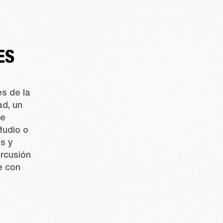
ES
 de la 
d, un 
e 
tudio o 
es
y 
rcusión 
 con 