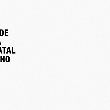
DE
A
ATAL
CHO