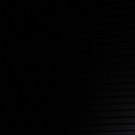
SOLUCIONES EMPRESARIALES
MEMBRESÍA
ENC
AURICULARES
BATERÍAS
BACKSTAGE
MARSHALL RECORDS
HENDRIX
SO