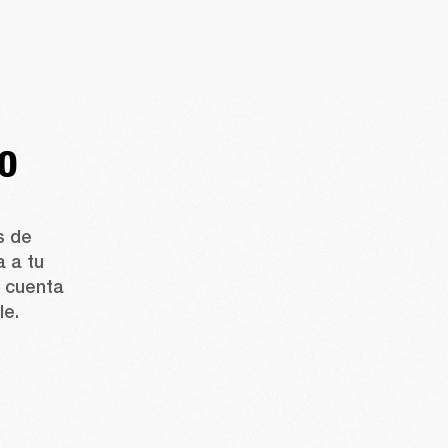
DO
 de 
 a tu 
 cuenta 
le.