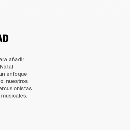
AD
ra añadir 
Natal 
un enfoque 
no, nuestros 
rcusionistas 
s musicales.