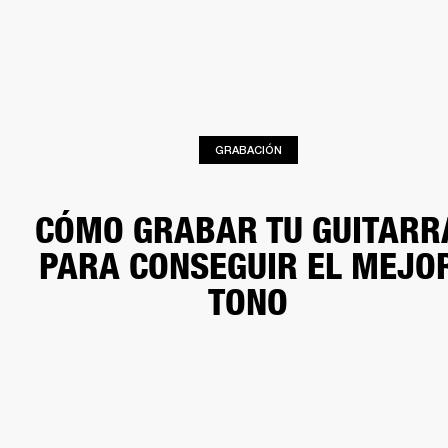
SOLUCIONES EMPRESARIALES
MEMB
TAVOCES
AURICULARES
BATERÍAS
BACKSTAGE
MARSHALL RECORDS
HEN
GRABACIÓN
CÓMO GRABAR TU GUITARR
PARA CONSEGUIR EL MEJO
TONO