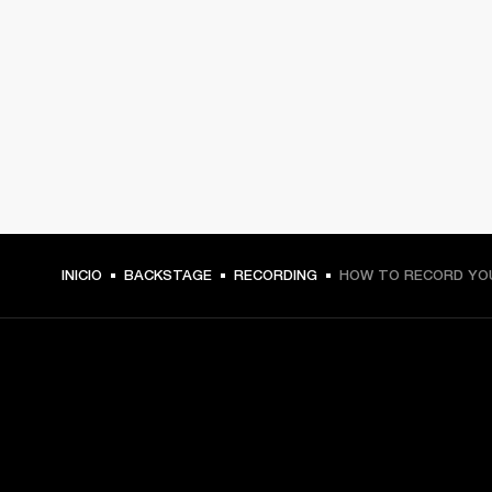
INICIO
BACKSTAGE
RECORDING
HOW TO RECORD YOU
TU PASE A PRIMERA FILA
Regístrate y consigue: