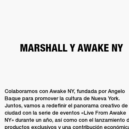
SOLUCIONES EMPRESARIALES
MEMB
TAVOCES
AURICULARES
BATERÍAS
BACKSTAGE
MARSHALL RECORDS
HEN
MARSHALL Y AWAKE NY
Colaboramos con Awake NY, fundada por Angelo 
Baque para promover la cultura de Nueva York. 
Juntos, vamos a redefinir el panorama creativo de l
ciudad con la serie de eventos «Live From Awake 
NY» durante un año, así como con el lanzamiento d
productos exclusivos y una contribución económica