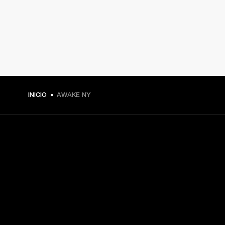
INICIO
AWAKE NY
TU PASE A PRIMERA FILA
Regístrate y consigue:
10 % de descuento en tu primera compra en 