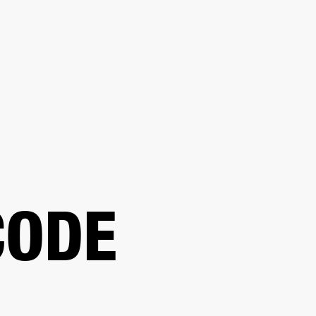
SOLUCIONES EMPRESARIALES
MEMBRESÍA
ENCUENTRA UN 
AURICULARES
BATERÍAS
ROPA
BACKSTAGE
MARSHALL RECORDS
SOPO
CODE