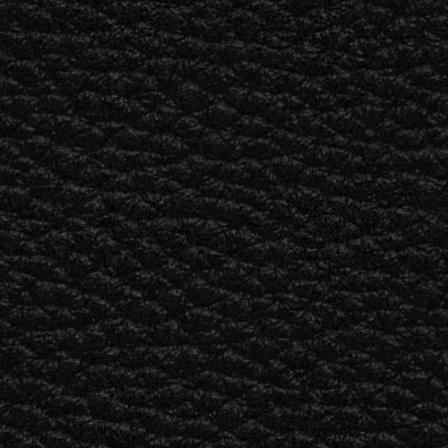
SOLUCIONES EMPRESARIALES
MEMBRESÍA
ENCUENTRA UN 
AURICULARES
BATERÍAS
ROPA
BACKSTAGE
MARSHALL RECORDS
SOPO