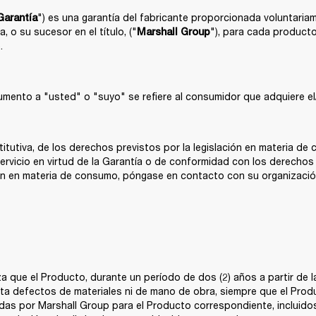
") es una garantía del fabricante proporcionada voluntaria
Garantía
 o su sucesor en el título, ("
"), para cada producto 
Marshall Group
. 
umento a "usted" o "suyo" se refiere al consumidor que adquiere el/
itutiva, de los derechos previstos por la legislación en materia de
servicio en virtud de la Garantía o de conformidad con los derecho
ión en materia de consumo, póngase en contacto con su organizació
a que el Producto, durante un período de dos (2) años a partir de la
ta defectos de materiales ni de mano de obra, siempre que el Produ
das por Marshall Group para el Producto correspondiente, incluidos