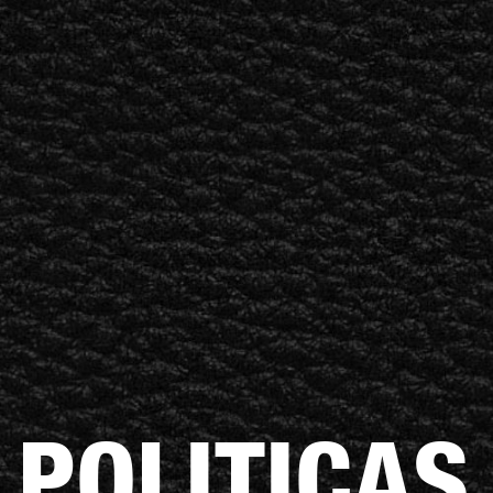
AMPLIFICADORES
ALTAVOCES
Omitir
al
chat
POLITICAS