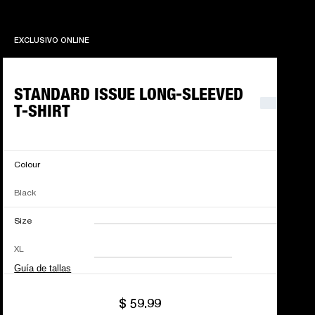
EXCLUSIVO ONLINE
EXCLUSIVO ONLINE
STANDARD ISSUE LONG-SLEEVED
T-SHIRT
Colour
Black
Size
XXS
XS
S
M
XL
L
XL
XXL
Guía de tallas
$ 59.99