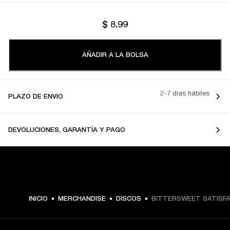
$ 8.99
AÑADIR A LA BOLSA
2-7 días hábiles
PLAZO DE ENVIO
DEVOLUCIONES, GARANTÍA Y PAGO
$ 8.99 -
INICIO
MERCHANDISE
DISCOS
BITTERSWEET SATISFA