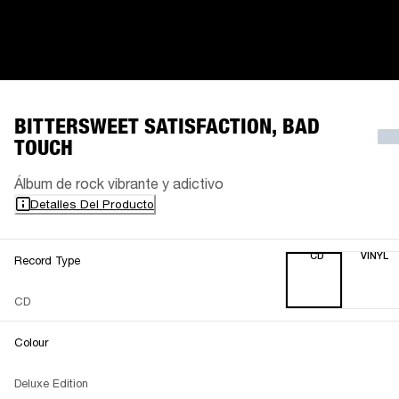
BITTERSWEET SATISFACTION, BAD
TOUCH
Álbum de rock vibrante y adictivo
Detalles Del Producto
CD
VINYL
Record Type
CD
Colour
Deluxe Edition