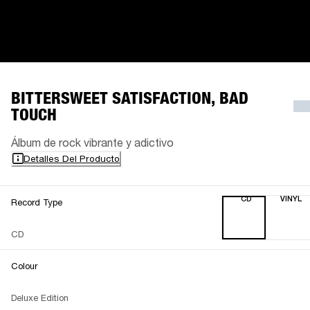
BITTERSWEET SATISFACTION, BAD
TOUCH
Álbum de rock vibrante y adictivo
Detalles Del Producto
CD
VINYL
Record Type
CD
Colour
Deluxe Edition