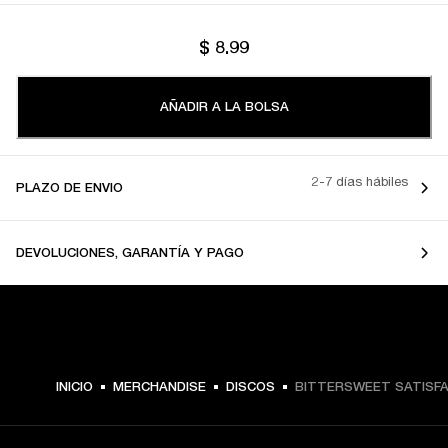
$ 8.99
AÑADIR A LA BOLSA
2-7 días hábiles
PLAZO DE ENVIO
DEVOLUCIONES, GARANTÍA Y PAGO
$ 8.99 -
INICIO
MERCHANDISE
DISCOS
BITTERSWEET SATISFA