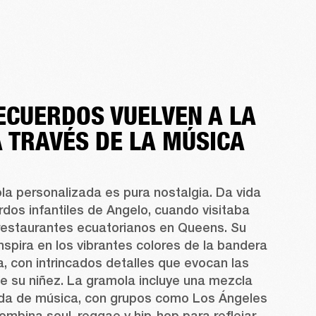
ECUERDOS VUELVEN A LA
A TRAVÉS DE LA MÚSICA
a personalizada es pura nostalgia. Da vida 
rdos infantiles de Angelo, cuando visitaba 
estaurantes ecuatorianos en Queens. Su 
nspira en los vibrantes colores de la bandera 
, con intrincados detalles que evocan las 
e su niñez. La gramola incluye una mezcla 
da de música, con grupos como Los Ángeles 
ombina soul, reggae y hip-hop para reflejar 