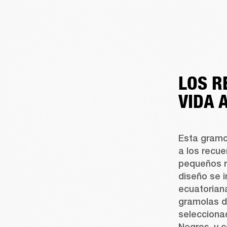
LOS R
VIDA 
Esta gramol
a los recue
pequeños r
diseño se i
ecuatoriana
gramolas d
selecciona
Negros, y c