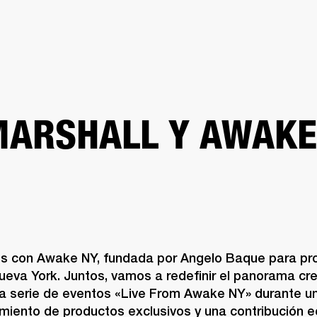
SOLUCIONES EMPRESARIALES
MEMBRESÍA
ENCUENTRA UN 
AURICULARES
BATERÍAS
ROPA
BACKSTAGE
MARSHALL RECORDS
SOPO
ARSHALL Y AWAKE
 con Awake NY, fundada por Angelo Baque para pro
ueva York. Juntos, vamos a redefinir el panorama crea
la serie de eventos «Live From Awake NY» durante un
amiento de productos exclusivos y una contribución e