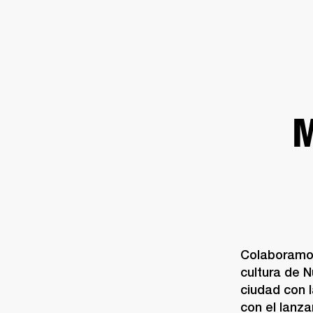
AMPLIFICADORES
ALTAVOCES
Omitir
al
chat
M
Colaboramos
cultura de N
ciudad con 
con el lanz