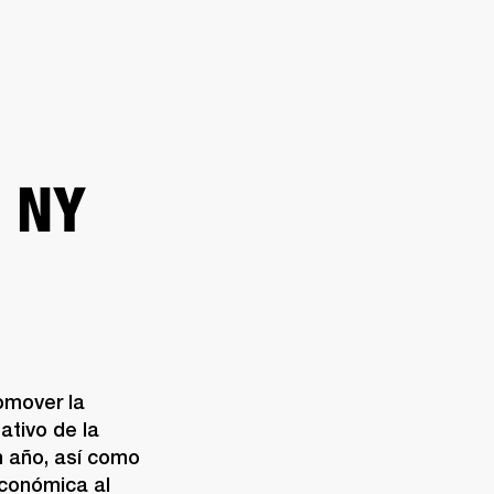
DISTRIBUIDOR
OUTLET
RTE
 NY
mover la 
tivo de la 
 año, así como 
conómica al 