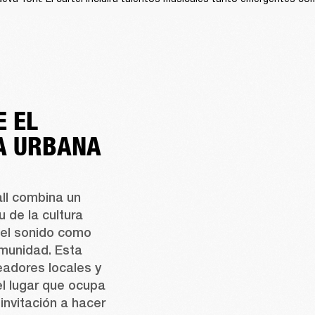
E EL
RA URBANA
ll combina un 
 de la cultura 
del sonido como 
omunidad. Esta 
eadores locales y 
l lugar que ocupa 
nvitación a hacer 