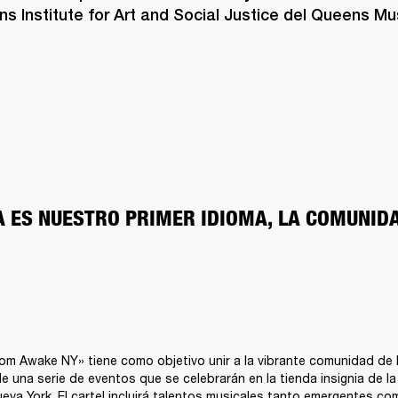
s Institute for Art and Social Justice del Queens M
 ES NUESTRO PRIMER IDIOMA, LA COMUNIDAD
from Awake NY» tiene como objetivo unir a la vibrante comunidad de 
de una serie de eventos que se celebrarán en la tienda insignia de la
eva York. El cartel incluirá talentos musicales tanto emergentes c