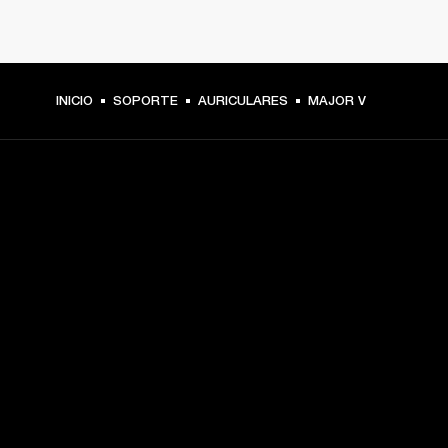
INICIO
SOPORTE
AURICULARES
MAJOR V
TU PASE A PRIMERA FILA
Regístrate y consigue:
10 % de descuento en tu primera compra en 
marshall.com. Consulta las exclusiones 
aquí
.
Alertas sobre lanzamientos de productos, ofertas 