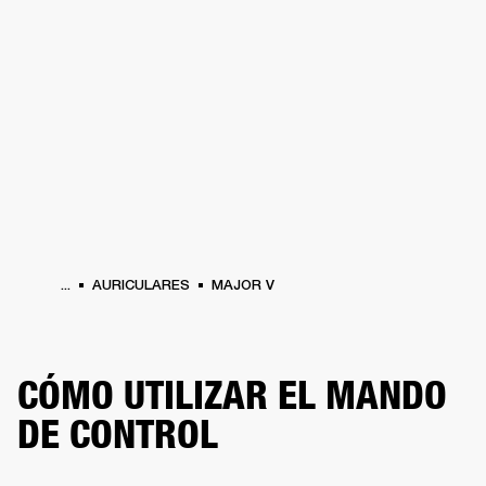
SOLUCIONES EMPRESARIALES
MEMB
TAVOCES
AURICULARES
BATERÍAS
BACKSTAGE
MARSHALL RECORDS
HEN
...
AURICULARES
MAJOR V
CÓMO UTILIZAR EL MANDO
DE CONTROL