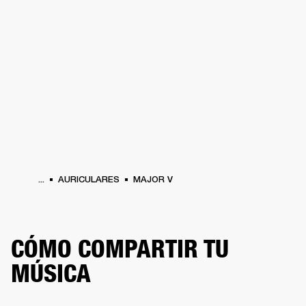
SOLUCIONES EMPRESARIALES
MEMB
TAVOCES
AURICULARES
BATERÍAS
BACKSTAGE
MARSHALL RECORDS
HEN
...
AURICULARES
MAJOR V
CÓMO COMPARTIR TU
MÚSICA