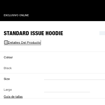
EXCLUSIVO ONLINE
EXCLUSIVO ONLINE
STANDARD ISSUE HOODIE
Detalles Del Producto
Colour
Black
Size
XXS
XS
S
M
Large
L
XL
XXL
Guía de tallas