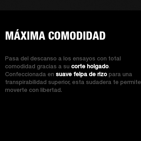
MÁXIMA COMODIDAD
Pasa del descanso a los ensayos con total 
comodidad gracias a su 
corte holgado
. 
Confeccionada en 
suave felpa de rizo
 para una 
transpirabilidad superior, esta sudadera te permite 
moverte con libertad. 