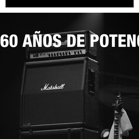
60 AÑOS DE POTEN