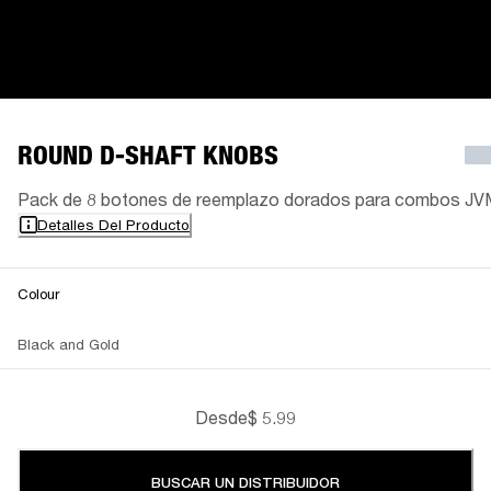
ROUND D-SHAFT KNOBS
Pack de 8 botones de reemplazo dorados para combos JV
Detalles Del Producto
Colour
Black and Gold
Desde
$ 5.99
BUSCAR UN DISTRIBUIDOR