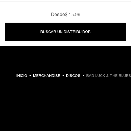
Desde
$ 15.99
BUSCAR UN DISTRIBUIDOR
INICIO
MERCHANDISE
DISCOS
BAD LUCK & THE BLUES