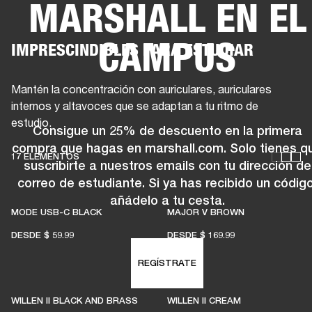
MARSHALL EN EL
SOLUCIONES EMPRESARIALES
MEMB
CAMPUS
IMPRESCINDIBLES PARA ESTUDIAR
TAVOCES
AURICULARES
BATERÍAS
BACKSTAGE
MARSHALL RECORDS
HEN
Mantén la concentración con auriculares, auriculares
internos y altavoces que se adaptan a tu ritmo de
estudio.
Consigue un 25% de descuento en la primera
compra que hagas en marshall.com. Solo tienes q
17 ELEMENTOS
suscribirte a nuestros emails con tu dirección de
correo de estudiante. Si ya has recibido un código
añádelo a tu cesta.
MODE USB-C BLACK
MAJOR V BROWN
DESDE
$ 59.99
DESDE
$ 169.99
REGÍSTRATE
WILLEN II BLACK AND BRASS
WILLEN II CREAM