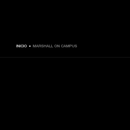
INICIO
MARSHALL ON CAMPUS
TU PASE A PRIMERA FILA
Regístrate y consigue:
10 % de descuento en tu primera compra en 
marshall.com. Consulta las exclusiones 
aquí
.